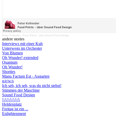
Peter Kollreider
·
Food Prints - über Sound Food Design
andere stories
Interviews mit einer Kuh
Unterwegs im Orchester
Von Blumen
Oh Wunder! extended
Quantum
Oh Wunder!
Shorties
Manu Factum Est - Augarten
n/e/w/s
Ich seh, ich seh, was du nicht siehst!
Stimmen der Maschine
Sound Food Design
!¡!¡!¡!¡!¡!¡!¡
Heldenplatz
Freitag ist ein ...
Enlightenment