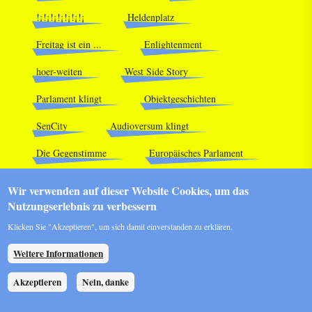
!¡!¡!¡!¡!¡!¡!¡
Heldenplatz
Freitag ist ein ...
Enlightenment
hoer-weiten
West Side Story
Parlament klingt
Objektgeschichten
SenCity
Audioversum klingt
Die Gegenstimme
Europäisches Parlament
Wir verwenden auf dieser Website Cookies, um das
Nutzungserlebnis zu verbessern
Klicken Sie "Akzeptieren", um sich damit einverstanden zu erklären.
Weitere Informationen
S
Home
Datenschutz
Impressum
Kontakt
Akzeptieren
Nein, danke
E
R