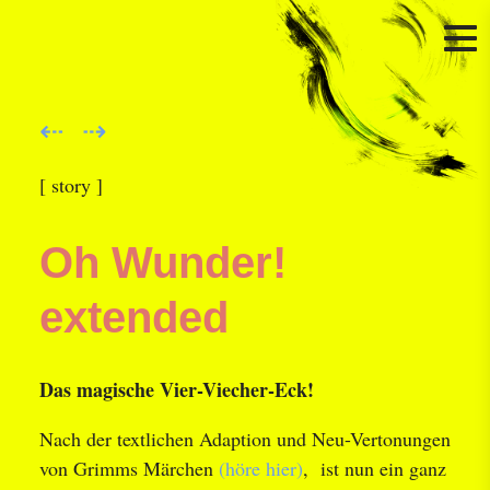
N
Ü
Direkt
⇠
⇢
zum
Inhalt
[ story ]
Oh Wunder!
extended
Das magische Vier-Viecher-Eck!
Nach der textlichen Adaption und Neu-Vertonungen
von Grimms Märchen
(höre hier)
, ist nun ein ganz