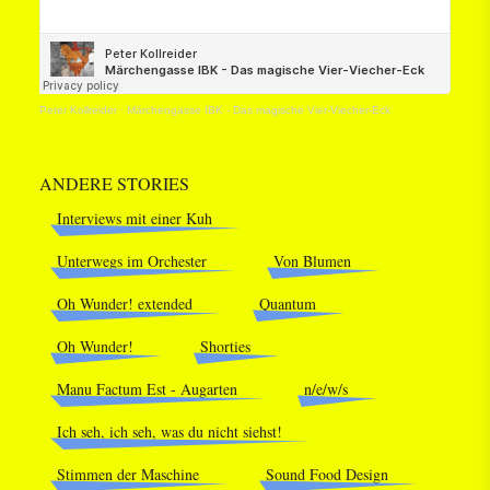
Peter Kollreider
·
Märchengasse IBK - Das magische Vier-Viecher-Eck
ANDERE STORIES
Interviews mit einer Kuh
Unterwegs im Orchester
Von Blumen
Oh Wunder! extended
Quantum
Oh Wunder!
Shorties
Manu Factum Est - Augarten
n/e/w/s
Ich seh, ich seh, was du nicht siehst!
Stimmen der Maschine
Sound Food Design