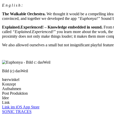
E n g l i s h :
The Walkable Orchestra.
We thought it would be a compelling idea 
convinced, and together we developed the app
“Euphonya!”
Sound b
Explained.Experienced! – Knowledge embedded in sound.
From th
called
“Explained.Experienced!”
you learn more about the work, the 
proximity does not only make things louder; it makes them more compr
We also allowed ourselves a small but not insignificant playful feature
Bild (c) dasWeil
hœrwinkel
Konzept
Aufnahmen
Post Produktion
Idee
Link
Link im iOS App Store
SONIC TRACES