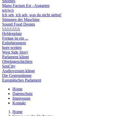
Shorties
Manu Factum Est - Augarten
n/e/w/s
Ich seh, ich seh, was du nicht siehst!
Stimmen der Maschine
Sound Food Design
!¡!¡!¡!¡!¡!¡!¡
Heldenplatz
Freitag ist ein ...
Enlightenment
hoer-weiten
West Side Story
Parlament klingt
Objektgeschichten
SenCity
Audioversum klingt
Die Gegenstimme
Europäisches Parlament
Home
Datenschutz
Service
Impressum
Kontakt
Home