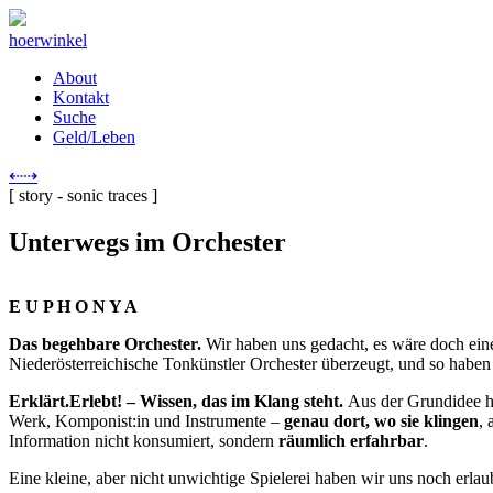
Direkt
zum
hoerwinkel
Inhalt
About
Kontakt
Hauptnavigation
Suche
Geld/Leben
⇠
⇢
[ story - sonic traces ]
Unterwegs im Orchester
E U P H O N Y A
Das begehbare Orchester.
Wir haben uns gedacht, es wäre doch ein
Niederösterreichische Tonkünstler Orchester überzeugt, und so hab
Erklärt.Erlebt! – Wissen, das im Klang steht.
Aus der Grundidee hat
Werk, Komponist:in und Instrumente –
genau dort, wo sie klingen
, 
Information nicht konsumiert, sondern
räumlich erfahrbar
.
Eine kleine, aber nicht unwichtige Spielerei haben wir uns noch erlau