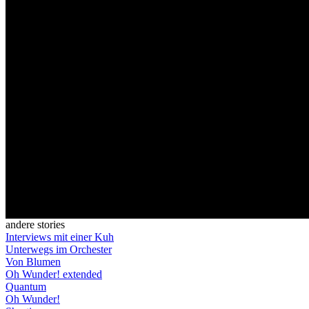
andere stories
Interviews mit einer Kuh
Unterwegs im Orchester
Von Blumen
Oh Wunder! extended
Quantum
Oh Wunder!